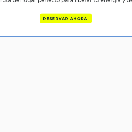
ruta del lugar perfecto para liberar tu energía y d
RESERVAR AHORA