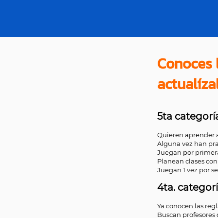
Conoces l
actualíza
5ta categoría
Quieren aprender a
Alguna vez han pra
Juegan por primera 
Planean clases con
Juegan 1 vez por s
4ta. categor
Ya conocen las regl
Buscan profesores 