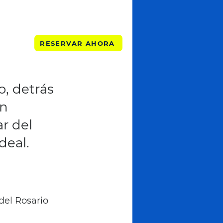
RESERVAR AHORA
o, detrás
En
r del
deal.
del Rosario