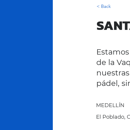
< Back
SANT
SANT
Estamos 
de la Vaq
nuestras
pádel, si
MEDELLÍN
El Poblado, C