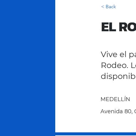
< Back
EL R
EL R
Vive el p
Rodeo. L
disponib
MEDELLÍN
Avenida 80, C