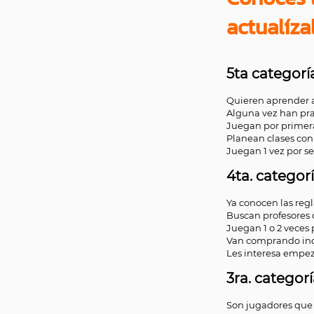
actualíza
5ta categoría
Quieren aprender a
Alguna vez han pra
Juegan por primera 
Planean clases con
Juegan 1 vez por s
4ta. categor
Ya conocen las regl
Buscan profesores 
Juegan 1 o 2 veces
Van comprando ind
Les interesa empeza
3ra. catego
Son jugadores que