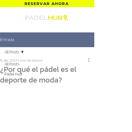
RESERVAR AHORA
Entrada
All Posts
15 abr 2023
2 min de lectura
All Posts
¿Por qué el pádel es el
Pádel Hub
deporte de moda?